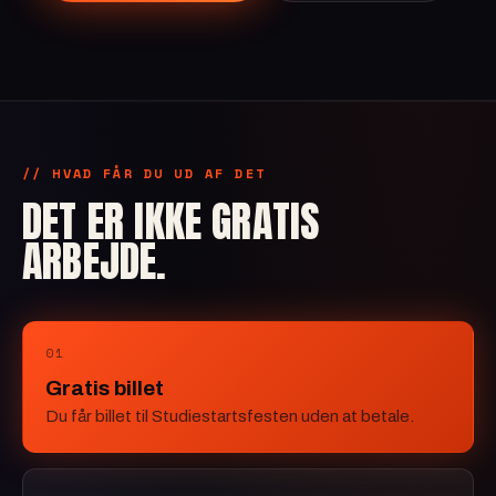
// HVAD FÅR DU UD AF DET
DET ER IKKE GRATIS
ARBEJDE.
01
Gratis billet
Du får billet til Studiestartsfesten uden at betale.