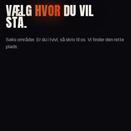
VÆLG
HVOR
DU VIL
STÅ.
Seks områder. Er du i tvivl, så skriv til os. Vi finder den rette
plads.