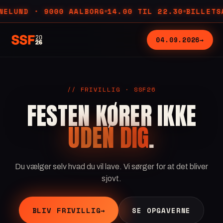
UND · 9000 AALBORG
14.00 TIL 22.30
BILLETSALG
●
●
04.09.2026
→
// FRIVILLIG · SSF26
FESTEN KØRER IKKE
UDEN DIG
.
Du vælger selv hvad du vil lave. Vi sørger for at det bliver
sjovt.
BLIV FRIVILLIG
→
SE OPGAVERNE